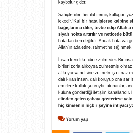
kaybolur gider.
Sahiplenilen her ilahi emir, kulluğun yü
lekedir.”
Kul bir hata işlerse kalbine 
bağışlanma diler, tevbe edip Allah’a d
siyah nokta artırılır ve neticede bütü
hatadan beri değildir. Ancak hata vazg
Allah’ın adaletine, rahmetine sığınmak
İnsan kendi kendine zulmeder. Bir ins
birileri zorla alıkoysa zulmetmiş olmaz
alıkoyarsa nefsine zulmetmiş olmaz m
dalı kıran insan, dalı koruyup ona sarı
emirlere kulluk şuuruyla tutunanlar, anc
kuluna gönderdiği iletişim kanallarıdır. H
elinden gelen çabayı gösterirse yalnı
hiç kimsenin hiçbir şeyine ihtiyacı y
Yorum yap