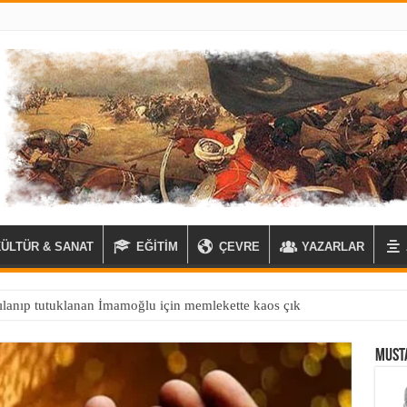
KÜLTÜR & SANAT
EĞİTİM
ÇEVRE
YAZARLAR
MUST