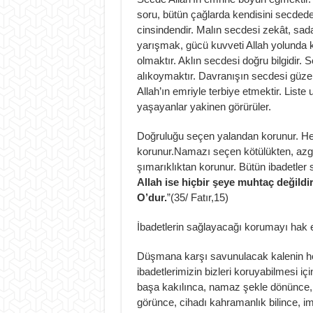
soru, bütün çağlarda kendisini secdede
cinsindendir. Malın secdesi zekât, sadak
yarışmak, gücü kuvveti Allah yolunda 
olmaktır. Aklın secdesi doğru bilgidir.
alıkoymaktır. Davranışın secdesi güzel 
Allah’ın emriyle terbiye etmektir. List
yaşayanlar yakinen görürüler.
Doğruluğu seçen yalandan korunur. Hel
korunur.Namazı seçen kötülükten, azgın
şımarıklıktan korunur. Bütün ibadetler s
Allah ise hiçbir şeye muhtaç değildi
O’dur.
”(35/ Fatır,15)
İbadetlerin sağlayacağı korumayı hak e
Düşmana karşı savunulacak kalenin her 
ibadetlerimizin bizleri koruyabilmesi i
başa kakılınca, namaz şekle dönünce, 
görünce, cihadı kahramanlık bilince, im