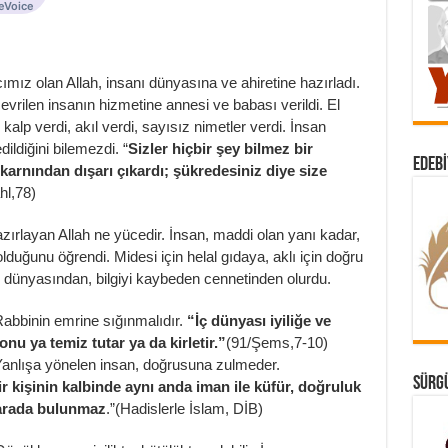
cımız olan Allah, insanı dünyasına ve ahiretine hazırladı.
evrilen insanın hizmetine annesi ve babası verildi. El
 kalp verdi, akıl verdi, sayısız nimetler verdi. İnsan
ldiğini bilemezdi. “
Sizler hiçbir şey bilmez bir
EDEBI
karnından dışarı çıkardı; şükredesiniz diye size
ahl,78)
azırlayan Allah ne yücedir. İnsan, maddi olan yanı kadar,
ğunu öğrendi. Midesi için helal gıdaya, aklı için doğru
n dünyasından, bilgiyi kaybeden cennetinden olurdu.
abbinin emrine sığınmalıdır.
“İç dünyası iyiliğe ve
nu ya temiz tutar ya da kirletir.”
(91/Şems,7-10)
. Yanlışa yönelen insan, doğrusuna zulmeder.
SÜRGÜ
ir kişinin kalbinde aynı anda iman ile küfür, doğruluk
r arada bulunmaz
.”(Hadislerle İslam, DİB)