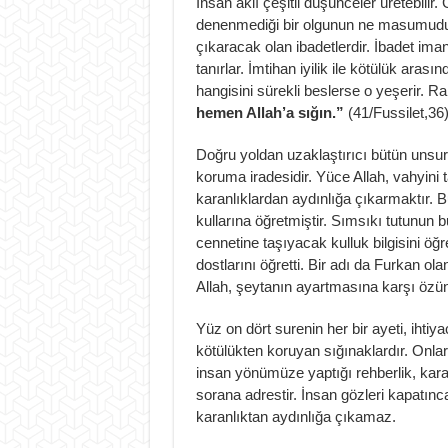
İnsan aklı çeşitli düşünceler üretebilir. 
denenmediği bir olgunun ne masumudur 
çıkaracak olan ibadetlerdir. İbadet ima
tanırlar. İmtihan iyilik ile kötülük aras
hangisini sürekli beslerse o yeşerir. 
hemen Allah’a sığın.”
(41/Fussilet,36
Doğru yoldan uzaklaştırıcı bütün unsurl
koruma iradesidir. Yüce Allah, vahyini 
karanlıklardan aydınlığa çıkarmaktır. 
kullarına öğretmiştir. Sımsıkı tutunun 
cennetine taşıyacak kulluk bilgisini öğ
dostlarını öğretti. Bir adı da Furkan o
Allah, şeytanın ayartmasına karşı özün
Yüz on dört surenin her bir ayeti, ihtiy
kötülükten koruyan sığınaklardır. Onla
insan yönümüze yaptığı rehberlik, kara
sorana adrestir. İnsan gözleri kapatınc
karanlıktan aydınlığa çıkamaz.