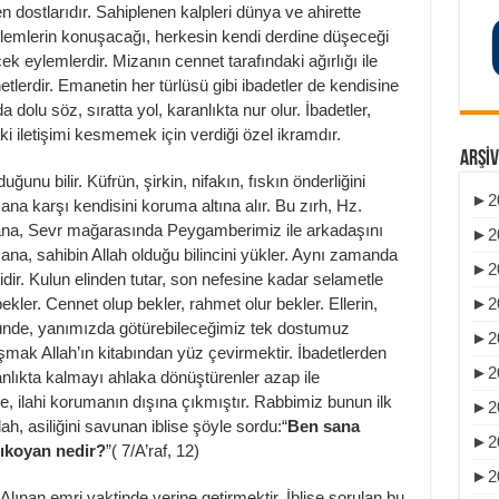
n dostlarıdır. Sahiplenen kalpleri dünya ve ahirette
eylemlerin konuşacağı, herkesin kendi derdine düşeceği
eylemlerdir. Mizanın cennet tarafındaki ağırlığı ile
etlerdir. Emanetin her türlüsü gibi ibadetler de kendisine
olu söz, sıratta yol, karanlıkta nur olur. İbadetler,
ki iletişimi kesmemek için verdiği özel ikramdır.
ARŞIV
ğunu bilir. Küfrün, şirkin, nifakın, fıskın önderliğini
►
2
na karşı kendisini koruma altına alır. Bu zırh, Hz.
ana, Sevr mağarasında Peygamberimiz ile arkadaşını
►
2
ana, sahibin Allah olduğu bilincini yükler. Aynı zamanda
►
2
dir. Kulun elinden tutar, son nefesine kadar selametle
►
2
ler. Cennet olup bekler, rahmet olur bekler. Ellerin,
 günde, yanımızda götürebileceğimiz tek dostumuz
►
2
aşmak Allah’ın kitabından yüz çevirmektir. İbadetlerden
►
2
nlıkta kalmayı ahlaka dönüştürenler azap ile
e, ilahi korumanın dışına çıkmıştır. Rabbimiz bunun ilk
►
2
lah, asiliğini savunan iblise şöyle sordu:“
Ben sana
►
2
ıkoyan nedir?
”( 7/A’raf, 12)
►
2
lınan emri vaktinde yerine getirmektir. İblise sorulan bu