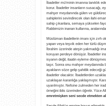
İbadetler mü‘minin imanına tanıklık ede
korur. İbadetler insanların susacağı, 
mahşer meydanında gülen ve güldürecek 
sahiplerini sevindirecek olan ilahi eman
sahip çıkanlara, semaya yükselen fayda d
Rabbimizin inanan kullarına, aralarında
Müslüman ibadetlerin imanı için zırh oldu
yapan veya teşvik eden her türlü düşma
İbrahim üzerinde ateşin yakmadığı im
koruyan perdeye dönüşür. İbadetler ins
isyanın değil, itaatin eyleme dönüşmesi
taşır. Sonra onu mahşer meydanında bek
ayakların söze gelip şahitlik edeceği
ibadetler olacaktır. İbadetlerden uzakl
uzaklaşan karanlığa yaklaşmıştır. Kara
uyarılmıştır. Nefsine zulmeden her irad
örneğini iblis üzerinden öğretir. Yüce Al
emretmişken seni secde etmekten al
Secde Allah’ın emrine boyun eğmektir. A