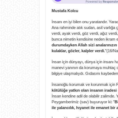
Mustafa Kolcu
İnsanı en iyi bilen onu yaratandır. Yara
Ana rahminde atık sudan, asil varlığa ç
verdi, ayak verdi, göz verdi, ağız verdi,
bunca nimetin kendisine neden ikram edi
durumdayken Allah sizi analarınızın 
kulaklar, gözler, kalpler verdi.
”(16/N
İnsan için dünyayı, dünya için insanı h
manevi yanının da korumaya muhtaç oldu
bilgiye ulaşmalıydı. Gıdasını kaybede
İnsanoğlu korumak ve korunmak için R
kötülüğe yatkın olan insanın iradesi o
İnsan kendine adil de olabilir zalimde
Peygamberimiz (sav) buyuruyor ki: ”
B
ile yalancılık, hıyanet ile emanet bi