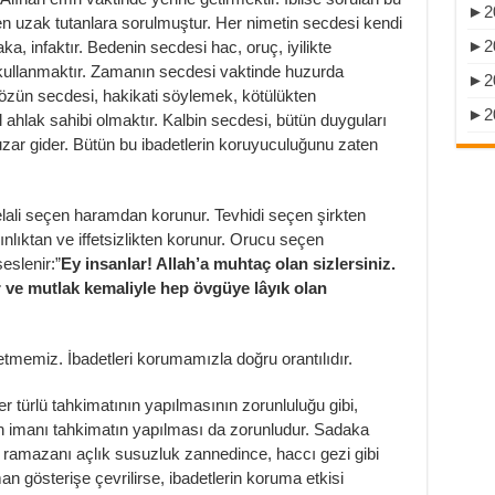
►
2
n uzak tutanlara sorulmuştur. Her nimetin secdesi kendi
►
2
a, infaktır. Bedenin secdesi hac, oruç, iyilikte
kullanmaktır. Zamanın secdesi vaktinde huzurda
►
2
 Sözün secdesi, hakikati söylemek, kötülükten
►
2
ahlak sahibi olmaktır. Kalbin secdesi, bütün duyguları
e uzar gider. Bütün bu ibadetlerin koruyuculuğunu zaten
ali seçen haramdan korunur. Tevhidi seçen şirkten
lıktan ve iffetsizlikten korunur. Orucu seçen
eslenir:”
Ey insanlar! Allah’a muhtaç olan sizlersiniz.
r ve mutlak kemaliyle hep övgüye lâyık olan
tmemiz. İbadetleri korumamızla doğru orantılıdır.
türlü tahkimatının yapılmasının zorunluluğu gibi,
çin imanı tahkimatın yapılması da zorunludur. Sadaka
ramazanı açlık susuzluk zannedince, haccı gezi gibi
an gösterişe çevrilirse, ibadetlerin koruma etkisi