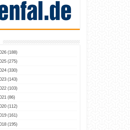
026 (188)
025 (275)
024 (330)
023 (143)
022 (103)
021 (86)
020 (112)
019 (161)
018 (195)