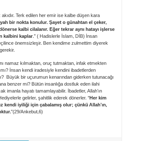
z akıdır. Terk edilen her emir ise kalbe düşen kara
siyah bir nokta konulur. Şayet o günahtan el çeker,
önerse kalbi cilalanır. Eğer tekrar aynı hatayı işlerse
n kalbini kaplar
.” ( Hadislerle İslam, DİB) İnsan
eçilince önemsizleşir. Ben kendime zulmettim diyerek
 gerekir.
anı namaz kılmaktan, oruç tutmaktan, infak etmekten
 mı? İnsan kendi iradesiyle kendini ibadetlerden
ı? Büyük bir uçurumun kenarından giderken tutunacağı
lana benzer mi? Bütün insanlığa dostluk eden ilahi
ak imanla hayatı tamamlayabilir. İbadetler, Allah’ın
ediyelerle gelirler, şahitlik ederek dönerler. “
Her kim
z kendi iyiliği için çabalamış olur; çünkü Allah’ın,
oktur.
”(29/Ankebut,6)