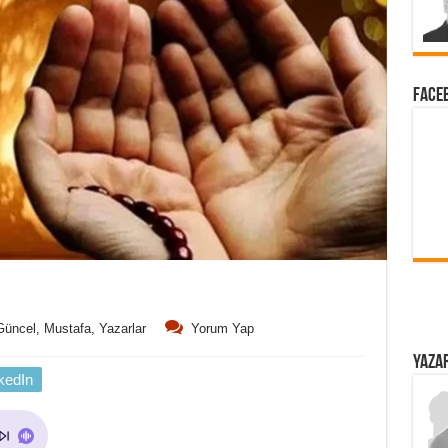
FACEB
Güncel
,
Mustafa
,
Yazarlar
Yorum Yap
YAZAR
kedIn