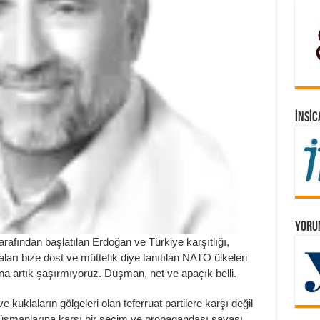
İNSIC
YORUM
arafından başlatılan Erdoğan ve Türkiye karşıtlığı,
ı bize dost ve müttefik diye tanıtılan NATO ülkeleri
na artık şaşırmıyoruz. Düşman, net ve apaçık belli.
uklaların gölgeleri olan teferruat partilere karşı değil
üşmanlarına karşı bir seçim ve propagandası savaşı