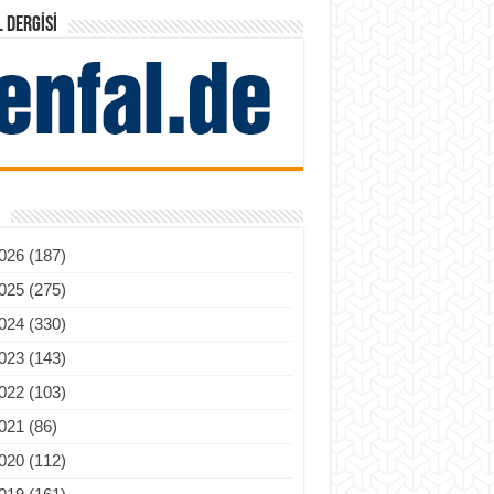
 DERGISI
026 (187)
025 (275)
024 (330)
023 (143)
022 (103)
021 (86)
020 (112)