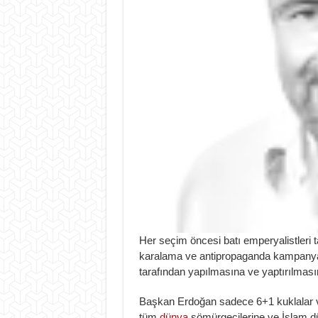
Her seçim öncesi batı emperyalistleri t
karalama ve antipropaganda kampanyalar
tarafından yapılmasına ve yaptırılması
Başkan Erdoğan sadece 6+1 kuklalar ve k
tüm
dünya
sömürgecilerine ve İslam d