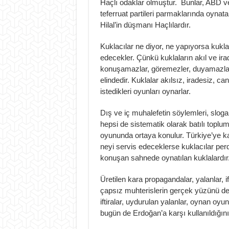
Haçlı odaklar olmuştur. Bunlar, ABD v
teferruat partileri parmaklarında oynat
Hilal’in düşmanı Haçlılardır.
Kuklacılar ne diyor, ne yapıyorsa kuklala
edecekler. Çünkü kuklaların akıl ve ir
konuşamazlar, göremezler, duyamazlar, 
elindedir. Kuklalar akılsız, iradesiz, c
istedikleri oyunları oynarlar.
Dış ve iç muhalefetin söylemleri, slogan
hepsi de sistematik olarak batılı toplu
oyununda ortaya konulur. Türkiye’ye ka
neyi servis edeceklerse kuklacılar perd
konuşan sahnede oynatılan kuklalardır
Üretilen kara propagandalar, yalanlar, i
çapsız muhterislerin gerçek yüzünü de
iftiralar, uydurulan yalanlar, oynan oyu
bugün de Erdoğan’a karşı kullanıldığın