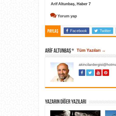
Arif Altunbaş, Haber 7
Yorum yap
Facebook
Twitter
Paylaş
ARIF ALTUNBAŞ *
Tüm Yazıları →
akincilardergisi@hotm
YAZARIN DIĞER YAZILARI