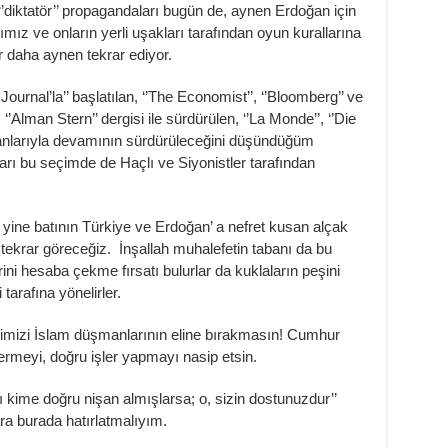
’diktatör’’ propagandaları bugün de, aynen Erdoğan için
mız ve onların yerli uşakları tarafından oyun kurallarına
r daha aynen tekrar ediyor.
Journal’la’’ başlatılan, ‘’The Economist’’, ‘’Bloomberg’’ ve
’Alman Stern’’ dergisi ile sürdürülen, ‘’La Monde’’, ‘’Die
organlarıyla devamının sürdürüleceğini düşündüğüm
arı bu seçimde de Haçlı ve Siyonistler tarafından
yine batının Türkiye ve Erdoğan’ a nefret kusan alçak
tekrar göreceğiz. İnşallah muhalefetin tabanı da bu
erini hesaba çekme fırsatı bulurlar da kuklaların peşini
tarafına yönelirler.
ceğimizi İslam düşmanlarının eline bırakmasın! Cumhur
vermeyi, doğru işler yapmayı nasip etsin.
ı kime doğru nişan almışlarsa; o, sizin dostunuzdur’’
ra burada hatırlatmalıyım.