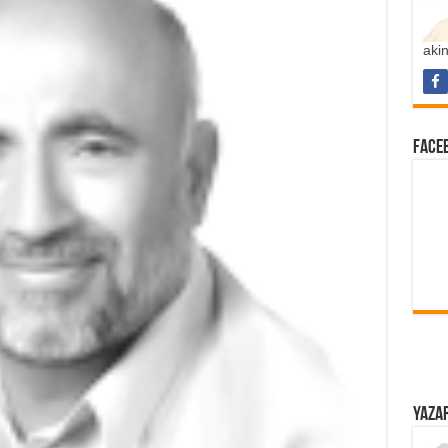
aki
FACEB
YAZAR