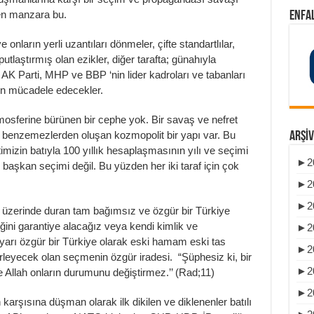
en manzara bu.
ENFAL
ve onların yerli uzantıları dönmeler, çifte standartlılar,
putlaştırmış olan ezikler, diğer tarafta; günahıyla
i AK Parti, MHP ve BBP ‘nin lider kadroları ve tabanları
çin mücadele edecekler.
tmosferine bürünen bir cephe yok. Bir savaş ve nefret
ine benzemezlerden oluşan kozmopolit bir yapı var. Bu
ARŞIV
mizin batıyla 100 yıllık hesaplaşmasının yılı ve seçimi
►
2
 başkan seçimi değil. Bu yüzden her iki taraf için çok
►
2
►
2
z üzerinde duran tam bağımsız ve özgür bir Türkiye
eğini garantiye alacağız veya kendi kimlik ve
►
2
yarı özgür bir Türkiye olarak eski hamam eski tas
►
2
leyecek olan seçmenin özgür iradesi. “Şüphesiz ki, bir
►
2
Allah onların durumunu değiştirmez.’’ (Rad;11)
►
2
arşısına düşman olarak ilk dikilen ve diklenenler batılı