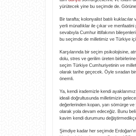
yürütecek yine bu seçimde de. Görün
Bir tarafta; kolonyalist batılı kuklacılar 
yerli münafıklar ile çıkar ve menfaatini 
sevabıyla Cumhur ittifakının bileşenler
bu seçimde de milletimiz ve Türkiye i
Karşılarında bir seçim psikolojisine, a
dolu, stres ve gerilim üreten birbirler
seçim Türkiye Cumhuriyetinin ve milleti
olarak tarihe geçecek. Öyle sıradan bir
önemli.
Ya, kendi irademizle kendi ayaklarımı
ideali doğrultusunda milletimizin gelec
değerlerinden kopan, yarı sömürge ve 
olarak yola devam edeceğiz. Bunu belir
kavim kendi durumunu değiştirmedikçe 
Şimdiye kadar her seçimde Erdoğan’ın k