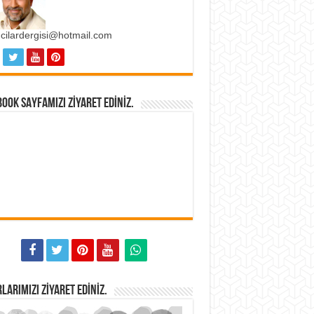
ncilardergisi@hotmail.com
OOK SAYFAMIZI ZIYARET EDINIZ.
LARIMIZI ZIYARET EDINIZ.