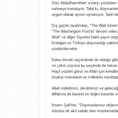
Dün; Abdulhamithan’ a karşı yürütülen ‘
sahneye konuluyor. Tabii ki, düşmanları
uygun olarak aynen oynanıyor. Tarih bi
Dış güçler tarafından, ‘’The Wall Street 
‘’The Washington Post’la’’ devam eden, ‘
Welt’’ ve diğer Siyonist batılı yayın 
Erdoğan ve Türkiye düşmanlığı saldırıl
sürdürülecektir.
Daha önceki seçimlerde de olduğu gibi 
ve çirkin yüzünü bu seçimde de tekrar 
Haçlı yüzleri görür ve Allah için kendil
bırakıp memleket ve milletinin menfaati 
Allah milletimizi, devletimizi ve gele
ittifakına da basiret ve doğru kararlar 
İmamı Şafi’nin, ‘’Düşmanlarınız okların
sözünü de akıl sahibi olan müslümanla