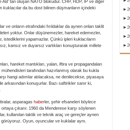
►
2
e AB’ tan oluşan NATO blokudur. CHP, HDP, İP ve diğer
an kuklacılar da bu dost bilinen düşmanların içindeki
►
2
►
2
r ve onların etrafındaki fırıldaklar da aynen onları taklit
►
2
adeleri yoktur. Onlar düşünemezler, hareket edemezler,
►
2
istediklerini yapamazlar. Çünkü ipleri kuklacıların
►
2
ansız, kansız ve duyarsız varlıkları konuşturarak millete
ları, hareket mantıkları, yalan, iftira ve propagandaları
m mühendisleri tarafından hazırlanmış olarak bu kukla
rşı hangi adımlar atılacaksa, ne denilecekse, piyasaya
e arkasından konuşurlar. Bazı saftirikler sanır ki,
.
ftiralar, asparagas
haber
ler, şehir efsaneleri böylece
 ortaya çıkarır. 1960 da Menderese karşı söylenen
nlar, kullanılan taktik ve teknik araç ve gereçler aynen
ı görüyoruz. Oyun, oyuncular ve kuklalar aynı.