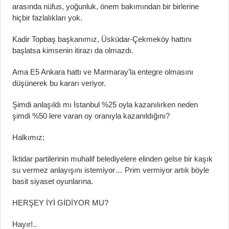
arasında nüfus, yoğunluk, önem bakımından bir birlerine
hiçbir fazlalıkları yok.
Kadir Topbaş başkanımız, Üsküdar-Çekmeköy hattını
başlatsa kimsenin itirazı da olmazdı.
Ama E5 Ankara hattı ve Marmaray’la entegre olmasını
düşünerek bu kararı veriyor.
Şimdi anlaşıldı mı İstanbul %25 oyla kazanılırken neden
şimdi %50 lere varan oy oranıyla kazanıldığını?
Halkımız;
İktidar partilerinin muhalif belediyelere elinden gelse bir kaşık
su vermez anlayışını istemiyor… Prim vermiyor artık böyle
basit siyaset oyunlarına.
HERŞEY İYİ GİDİYOR MU?
Hayır!..