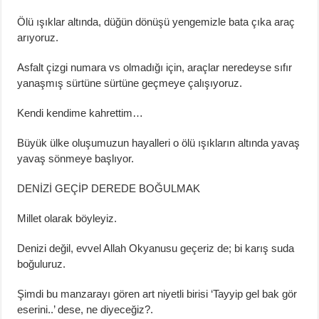
Ölü ışıklar altında, düğün dönüşü yengemizle bata çıka araç
arıyoruz.
Asfalt çizgi numara vs olmadığı için, araçlar neredeyse sıfır
yanaşmış sürtüne sürtüne geçmeye çalışıyoruz.
Kendi kendime kahrettim…
Büyük ülke oluşumuzun hayalleri o ölü ışıkların altında yavaş
yavaş sönmeye başlıyor.
DENİZİ GEÇİP DEREDE BOĞULMAK
Millet olarak böyleyiz.
Denizi değil, evvel Allah Okyanusu geçeriz de; bi karış suda
boğuluruz.
Şimdi bu manzarayı gören art niyetli birisi ‘Tayyip gel bak gör
eserini..’ dese, ne diyeceğiz?.