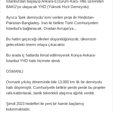
İstanbul’dan başlayıp Ankara-Erzurum-Kars-Tiflis üzerinden
BAKÜ’ye ulaşacak YHD (Yüksek Hızlı Demiryolu)
Ayrıca ‘İpek demiryolu’ ismi verilen proje ile Hindistan-
Pakistan-Bangladeş- İran ile birlikte Türki Cumhuriyetleri
İstanbul’a bağlanacak. Oradan Avrupa’ya…
Bu hattın geçeceği ülkeleri düşündüğünüzde, ülkemizin
gelecekteki önemi ortaya çıkacaktır.
Bu arada iç hatlarda ihmal edilmeyerek Konya-Ankara-
İstanbul YHD hattı hizmete alındı
OSMANLI
Osmanlı yıkılış döneminde bile 13.000 km lik bir demiryolu
hattı döşemiştir. Cumhuriyetle birlikte perde perde bu projeler
rafa kaldırılarak, lastik tekerlekli ulaşıma ağırlık verildi.
Şimdi 2023 hedefleri ile yeni bir hamle başlamış
bulunmaktadır.