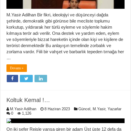
M.Yasir Adilhan Bir fikri, ideolojiyi ve düşünceyi dağda
şehirde, demokratik gibi görünse bile mecliste toplumu
korkutup, yıldırarak her türlü eyleme ve söylemle hakim
kılmaya terör adı verilir. Ona destek ve yardım eden, eylem
ve söyemleriyle bizzat hareketin içinde olan kişi ve kişilere de
terörist denmektedir Bu anlayışın temelinde zorbalık ve
zorlama vardır. Fiili bir vahşet ve barbarlık tepeden tırnağa her
…
Devamı »
Koltuk Kemal !…
M.Yasir Adilhan
8 Haziran 2023
Güncel
,
M.Yasir
,
Yazarlar
0
1,126
On iki sefer Reisle yarışa giren bir adam Üst üste 12 defa da