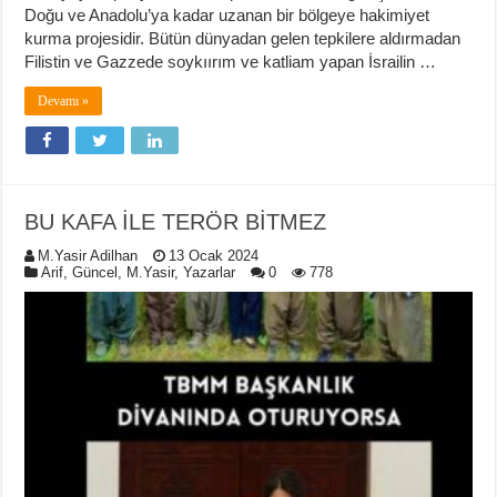
Doğu ve Anadolu’ya kadar uzanan bir bölgeye hakimiyet
kurma projesidir. Bütün dünyadan gelen tepkilere aldırmadan
Filistin ve Gazzede soykıırım ve katliam yapan İsrailin …
Devamı »
BU KAFA İLE TERÖR BİTMEZ
M.Yasir Adilhan
13 Ocak 2024
Arif
,
Güncel
,
M.Yasir
,
Yazarlar
0
778