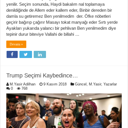
yenilir. Seçim sonunda, Haydi bakalım nal toplamaya
denildiğinde de Allem eder kallem eder, Binbir dereden bir
damla su getiremez Ben yenilmedim der. Öfke nöbetleri
geçirir bağırıp çağırır Masayı tokat manyağı eder Sırtı yerde
Ayakları yukarıda yalancı bir pehlivan Ben yenilmedim diye
tepinir durur biteviye Vallahi de billahi …
Devamı »
Trump Seçimi Kaybedince…
M.Yasir Adilhan
9 Kasım 2018
Güncel
,
M.Yasir
,
Yazarlar
0
768