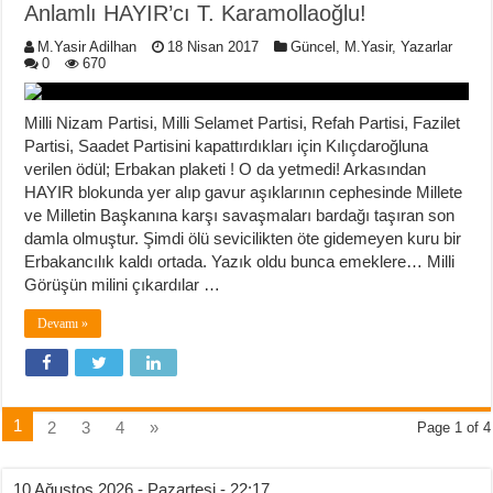
Anlamlı HAYIR’cı T. Karamollaoğlu!
M.Yasir Adilhan
18 Nisan 2017
Güncel
,
M.Yasir
,
Yazarlar
0
670
Milli Nizam Partisi, Milli Selamet Partisi, Refah Partisi, Fazilet
Partisi, Saadet Partisini kapattırdıkları için Kılıçdaroğluna
verilen ödül; Erbakan plaketi ! O da yetmedi! Arkasından
HAYIR blokunda yer alıp gavur aşıklarının cephesinde Millete
ve Milletin Başkanına karşı savaşmaları bardağı taşıran son
damla olmuştur. Şimdi ölü sevicilikten öte gidemeyen kuru bir
Erbakancılık kaldı ortada. Yazık oldu bunca emeklere… Milli
Görüşün milini çıkardılar …
Devamı »
1
2
3
4
»
Page 1 of 4
10 Ağustos 2026 - Pazartesi - 22:17