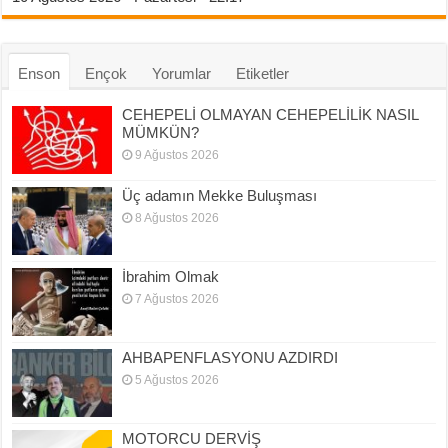
Enson
Ençok
Yorumlar
Etiketler
CEHEPELİ OLMAYAN CEHEPELİLİK NASIL
MÜMKÜN?
9 Ağustos 2026
Üç adamın Mekke Buluşması
8 Ağustos 2026
İbrahim Olmak
7 Ağustos 2026
AHBAPENFLASYONU AZDIRDI
5 Ağustos 2026
MOTORCU DERVİŞ