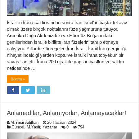
İsrail’ in İrana saldırısından sonra İran İsrail’ in başta Tel aviv
olmak üzere birçok noktalarını füze yağmuruna tutuyor.
Amerika Doğu Akdenizdeki ve Hürmüz Boğazındaki
gemilerinden İsraille birlikte İran füzelerini tahrip etmeye
çalışıyor. Yıllardır süreegelen İran İsrail- İsrail İran gerginliği
nihayet inceldiği yerden koptu ve İsrailk İrana topyekün bir
savaş ilan etti. İrana 200 uçak ile yapılan baslkın ve saldırı
neticesinde …
Devamı »
Anlamadılar, Anlamıyorlar, Anlamayacaklar!
M.Yasir Adilhan
26 Haziran 2024
Güncel
,
M.Yasir
,
Yazarlar
0
794