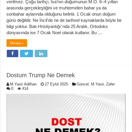
verilmez. Çoğu tarihçi, İsa’nın doğumunun M.Ö. 6–4 yılları
arasında gerçekleştiğini ve muhtemelen bahar ya da
sonbahar aylarında olduğunu belirtir. 1 Ocak onun doğum
günü değildir. Ne İncil’de ne de tarihsel kaynaklarda böyle bir
bilgi yoktur. Batı Hristiyanlığı’ nda 25 Aralık, Ortodoks
dünyasında ise 7 Ocak Noel olarak kutlanır. Bu …
Devamı »
Dostum Trump Ne Demek
M.Yasir Adilhan
27 Eylül 2025
Güncel
,
M.Yasir
,
Zafer
0
414