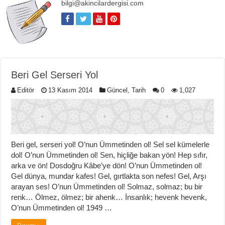
bilgi@akincilardergisi.com
Beri Gel Serseri Yol
Editör
13 Kasım 2014
Güncel
,
Tarih
0
1,027
Beri gel, serseri yol! O’nun Ümmetinden ol! Sel sel kümelerle
dol! O’nun Ümmetinden ol! Sen, hiçliğe bakan yön! Hep sıfır,
arka ve ön! Dosdoğru Kâbe’ye dön! O’nun Ümmetinden ol!
Gel dünya, mundar kafes! Gel, gırtlakta son nefes! Gel, Arşı
arayan ses! O’nun Ümmetinden ol! Solmaz, solmaz; bu bir
renk… Ölmez, ölmez; bir ahenk… İnsanlık; hevenk hevenk,
O’nun Ümmetinden ol! 1949 …