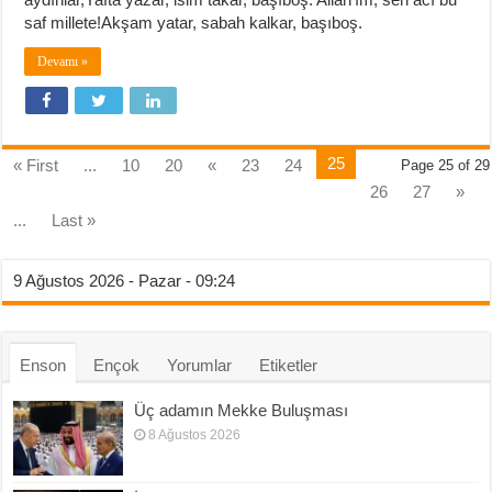
saf millete!Akşam yatar, sabah kalkar, başıboş.
Devamı »
25
« First
...
10
20
«
23
24
Page 25 of 29
26
27
»
...
Last »
9 Ağustos 2026 - Pazar - 09:24
Enson
Ençok
Yorumlar
Etiketler
Üç adamın Mekke Buluşması
8 Ağustos 2026