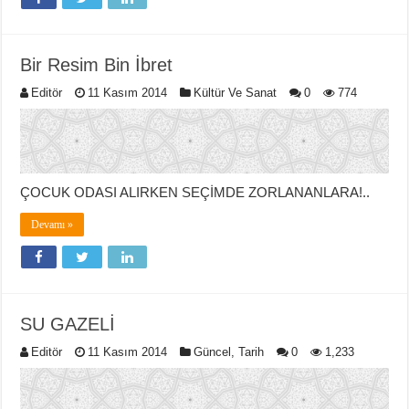
Bir Resim Bin İbret
Editör
11 Kasım 2014
Kültür Ve Sanat
0
774
ÇOCUK ODASI ALIRKEN SEÇİMDE ZORLANANLARA!..
Devamı »
SU GAZELİ
Editör
11 Kasım 2014
Güncel
,
Tarih
0
1,233