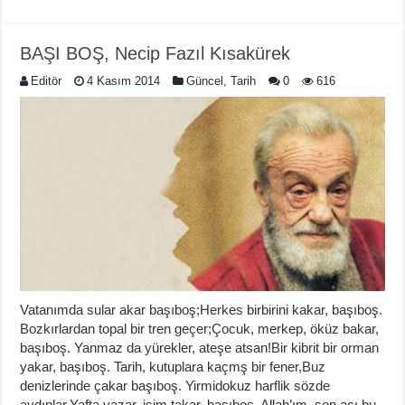
BAŞI BOŞ, Necip Fazıl Kısakürek
Editör
4 Kasım 2014
Güncel
,
Tarih
0
616
Vatanımda sular akar başıboş;Herkes birbirini kakar, başıboş.
Bozkırlardan topal bir tren geçer;Çocuk, merkep, öküz bakar,
başıboş. Yanmaz da yürekler, ateşe atsan!Bir kibrit bir orman
yakar, başıboş. Tarih, kutuplara kaçmş bir fener,Buz
denizlerinde çakar başıboş. Yirmidokuz harflik sözde
aydınlar,Yafta yazar, isim takar, başıboş. Allah’ım, sen acı bu