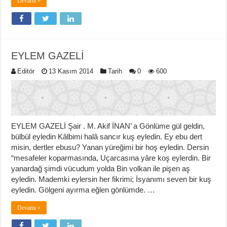
Devamı »
EYLEM GAZELİ
Editör
13 Kasım 2014
Tarih
0
600
EYLEM GAZELİ Şair . M. Akif İNAN’ a Gönlüme gül geldin,
bülbül eyledin Kâlbimi halâ sancır kuş eyledin. Ey ebu dert
misin, dertler ebusu? Yanan yüreğimi bir hoş eyledin. Dersin
“mesafeler koparmasında, Uçarcasına yâre koş eylerdin. Bir
yanardağ şimdi vücudum yolda Bin volkan ile pişen aş
eyledin. Mademki eylersin her fikrimi; İsyanımı seven bir kuş
eyledin. Gölgeni ayırma eğlen gönlümde. …
Devamı »