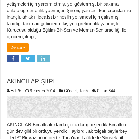
yetişmeleri için yardım etmiş, yol göstermiş, bir bakıma
onlara öğretmenlik yapmıştır. Şiirleri, yazıları, konferansları ile
inançlı, ahlaklı, idealist bir neslin yetişmesi için çalışmış,
tanıdığı tanımadığı binlerce kişiye öğretmenlik yapmıştır.
Kurucusu olduğu Eğitim-Bir-Sen ve Memur-Sen aracılığı ile
içinden çıktığı, …
Devamı »
AKINCILAR ŞİİRİ
Editör
6 Kasım 2014
Güncel
,
Tarih
0
844
AKINCILAR Bin atlı akınlarda çocuklar gibi şendik Bin atlı o
gün dev gibi bir orduyu yendik Haykırdı, ak tolgalı beylerbeyi
“İlerle!” Bir yaz günü geçtik Tuna’dan kafilelerle Şimşek gibi