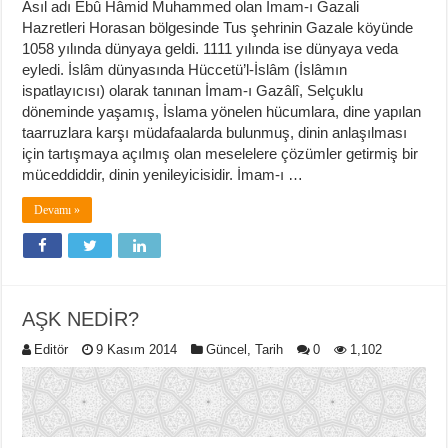
Asıl adı Ebû Hâmid Muhammed olan İmam-ı Gazali
Hazretleri Horasan bölgesinde Tus şehrinin Gazale köyünde
1058 yılında dünyaya geldi. 1111 yılında ise dünyaya veda
eyledi. İslâm dünyasında Hüccetü’l-İslâm (İslâmın
ispatlayıcısı) olarak tanınan İmam-ı Gazâlî, Selçuklu
döneminde yaşamış, İslama yönelen hücumlara, dine yapılan
taarruzlara karşı müdafaalarda bulunmuş, dinin anlaşılması
için tartışmaya açılmış olan meselelere çözümler getirmiş bir
müceddiddir, dinin yenileyicisidir. İmam-ı …
Devamı »
AŞK NEDİR?
Editör
9 Kasım 2014
Güncel
,
Tarih
0
1,102