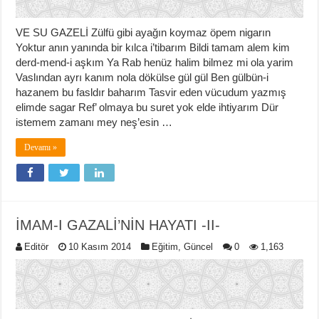
VE SU GAZELİ Zülfü gibi ayağın koymaz öpem nigarın
Yoktur anın yanında bir kılca i’tibarım Bildi tamam alem kim
derd-mend-i aşkım Ya Rab henüz halim bilmez mi ola yarim
Vaslından ayrı kanım nola dökülse gül gül Ben gülbün-i
hazanem bu fasldır baharım Tasvir eden vücudum yazmış
elimde sagar Ref’ olmaya bu suret yok elde ihtiyarım Dür
istemem zamanı mey neş’esin …
Devamı »
İMAM-I GAZALİ’NİN HAYATI -II-
Editör
10 Kasım 2014
Eğitim
,
Güncel
0
1,163