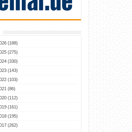
026 (188)
025 (275)
024 (330)
023 (143)
022 (103)
021 (86)
020 (112)
019 (161)
018 (195)
017 (262)