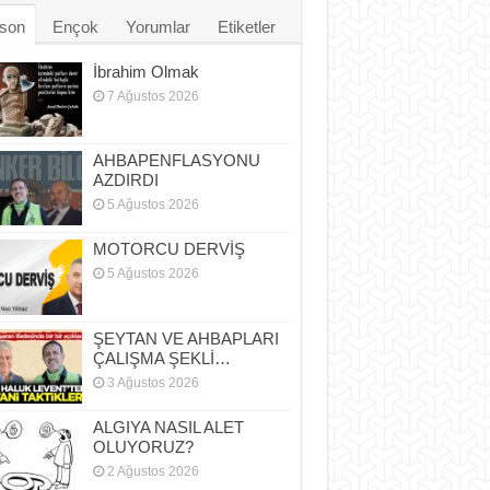
son
Ençok
Yorumlar
Etiketler
İbrahim Olmak
7 Ağustos 2026
AHBAPENFLASYONU
AZDIRDI
5 Ağustos 2026
MOTORCU DERVİŞ
5 Ağustos 2026
ŞEYTAN VE AHBAPLARI
ÇALIŞMA ŞEKLİ…
3 Ağustos 2026
ALGIYA NASIL ALET
OLUYORUZ?
2 Ağustos 2026