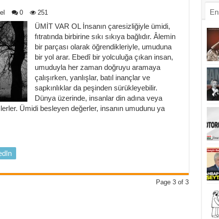
En
el
0
251
ÜMİT VAR OL İnsanın çaresizliğiyle ümidi,
fıtratında birbirine sıkı sıkıya bağlıdır. Âlemin
bir parçası olarak öğrendikleriyle, umuduna
bir yol arar. Ebedî bir yolculuğa çıkan insan,
umuduyla her zaman doğruyu aramaya
çalışırken, yanlışlar, batıl inançlar ve
sapkınlıklar da peşinden sürükleyebilir.
Dünya üzerinde, insanlar din adına veya
slerler. Ümidi besleyen değerler, insanın umudunu ya
edIn
Page 3 of 3