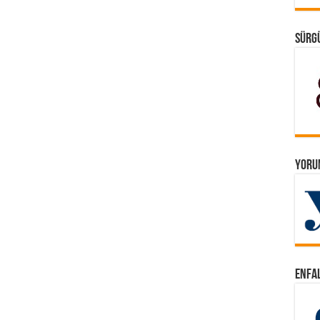
SÜRGÜ
YORUM
ENFAL