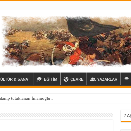
KÜLTÜR & SANAT
EĞİTİM
ÇEVRE
YAZARLAR
ılanıp tutuklanan İmamoğlu için memlekette kaos çıkaran CHP ‘lilere s
7 A