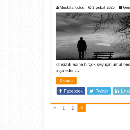
Mustafa Kolcu
1 Şubat 2025
Gen
dinsizlik adına birçok şey için umut be
inşa eder …
Devamı »
Facebook
Twitter
Link
3
«
1
2